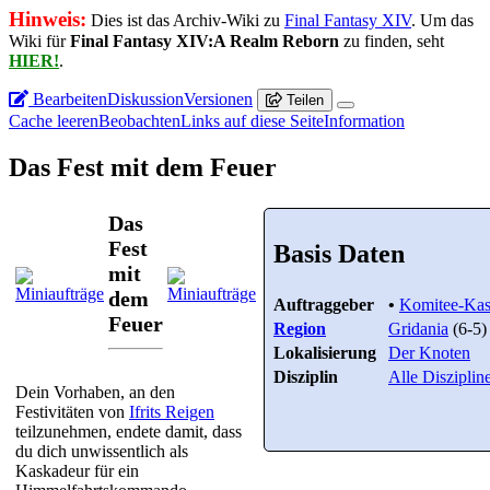
Hinweis:
Dies ist das Archiv-Wiki zu
Final Fantasy XIV
. Um das
Wiki für
Final Fantasy XIV:A Realm Reborn
zu finden, seht
HIER!
.
Bearbeiten
Diskussion
Versionen
Teilen
Cache leeren
Beobachten
Links auf diese Seite
Information
Das Fest mit dem Feuer
Das
Fest
Basis Daten
mit
dem
Auftraggeber
•
Komitee-Kas
Feuer
Region
Gridania
(6-5)
Lokalisierung
Der Knoten
Disziplin
Alle Disziplin
Dein Vorhaben, an den
Festivitäten von
Ifrits Reigen
teilzunehmen, endete damit, dass
du dich unwissentlich als
Kaskadeur für ein