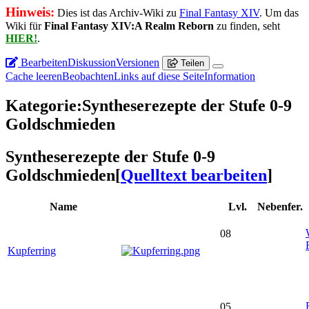
Hinweis:
Dies ist das Archiv-Wiki zu
Final Fantasy XIV
. Um das
Wiki für
Final Fantasy XIV:A Realm Reborn
zu finden, seht
HIER!
.
Bearbeiten
Diskussion
Versionen
Teilen
Cache leeren
Beobachten
Links auf diese Seite
Information
Kategorie
:
Syntheserezepte der Stufe 0-9
Goldschmieden
Syntheserezepte der Stufe 0-9
Goldschmieden
[
Quelltext bearbeiten
]
Name
Lvl.
Nebenfer.
08
Kupferring
05