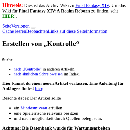
Hinweis:
Dies ist das Archiv-Wiki zu
Final Fantasy XIV
. Um das
Wiki für
Final Fantasy XIV:A Realm Reborn
zu finden, seht
HIER!
.
Seite
Versionen
Cache leeren
Beobachten
Links auf diese Seite
Information
Erstellen von „
Kontrolle
“
Suche
nach „Kontrolle“
in anderen Artikeln.
nach ähnlichen Schreibweisen
im Index.
Hier kannst du einen neuen Artikel verfassen. Eine Anleitung für
Anfänger findest
hier
.
Beachte dabei: Der Artikel sollte
ein
Mindestniveau
erfüllen,
eine Spielerrische relevanz besitzen
und nach möglichkeit durch Quellen belegt sein.
Achtung: Die Datenbank wurde für Wartungsarbeiten