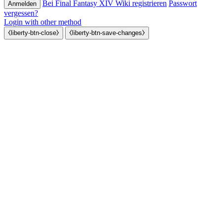
Bei Final Fantasy XIV Wiki registrieren
Passwort
vergessen?
Login with other method
⧼liberty-btn-close⧽
⧼liberty-btn-save-changes⧽