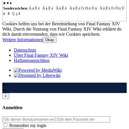
♣
♥
♦
Sonderzeichen:
Á
á
É
é
À
à
È
è
Â
â
Ê
ê
Ä
ä
Ë
ë
Ï
ï
Ö
ö
Ü
ü
Ā
ā
Ē
ē
Ī
ī
Ō
ō
Ū
ū
ß
Ç
ç
ñ
Cookies helfen uns bei der Bereitstellung von Final Fantasy XIV
Wiki. Durch die Nutzung von Final Fantasy XIV Wiki erklärst du
dich damit einverstanden, dass wir Cookies speichern.
Weitere Informationen
Okay
Datenschutz
Über Final Fantasy XIV Wiki
Haftungsausschluss
×
Anmelden
Passwort
Remember my login