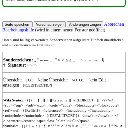
Abbrechen
Bearbeitungshilfe
(wird in einem neuen Fenster geöffnet)
Unten sind häufig verwendete Sonderzeichen aufgelistet. Einfach draufklicken
und sie erscheinen im Textfenster:
Sonderzeichen:
„
“
–
—
…
°
≈
≠
≤
≥
±
−
×
÷
←
→
·
§
†
Signatur:
~~~~
Übersicht:
keine Übersicht:
kein Edit
__TOC__
__NOTOC__
anzeigen
__NOEDITSECTION__
Wiki Syntax:
{{}}
|
[]
[[]]
[[Kategorie:]]
#REDIRECT
[[]]
<s></s>
<sup></sup>
<sub></sub>
<code></code>
<blockquote></blockquote>
<ref></ref>
{{Reflist}}
<references/>
<includeonly></includeonly>
<noinclude></noinclude>
{{DEFAULTSORT:}}
<nowiki></nowiki>
<!-- --
>
<center></center>
<span class="plainlinks"></span>
Symbole:
~
|
¡
¿
†
↔
↑
↓
•
¶
#
¹
²
³
½
⅓
⅔
¼
¾
∞
„“
’
‚‘
“”
«»
»«
›‹
$
€
№
♠